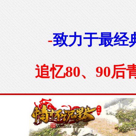
-
致力于最经
追忆80、90