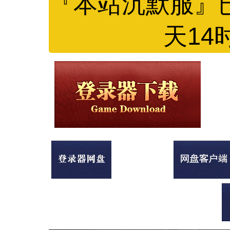
『本站沉默服』
天14